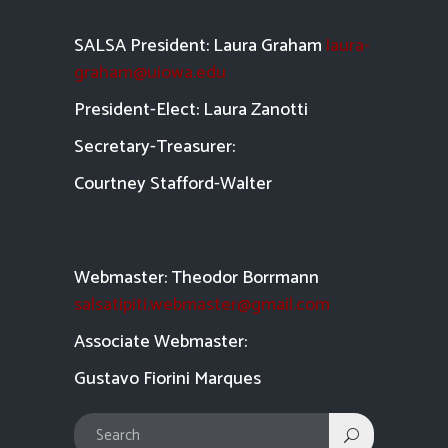
SALSA President: Laura Graham
laura-
graham@uiowa.edu
President-Elect: Laura Zanotti
Secretary-Treasurer:
Courtney Stafford-
Walter
Webmaster: Theodor Borrmann
salsatipiti.webmaster@gmail.com
Asso
ciate Webmaster:
Gustavo Fiorini Marques