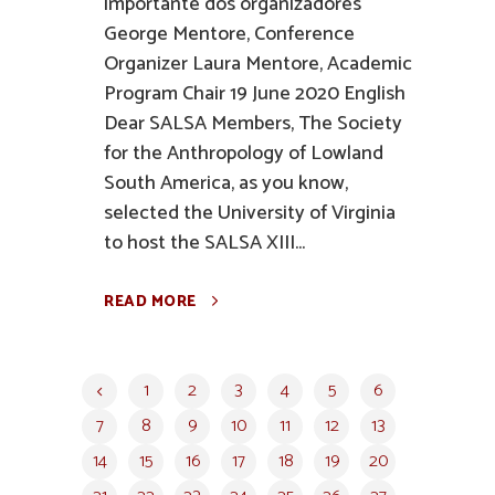
importante dos organizadores
George Mentore, Conference
Organizer Laura Mentore, Academic
Program Chair 19 June 2020 English
Dear SALSA Members, The Society
for the Anthropology of Lowland
South America, as you know,
selected the University of Virginia
to host the SALSA XIII...
READ MORE
1
2
3
4
5
6
7
8
9
10
11
12
13
14
15
16
17
18
19
20