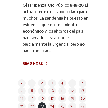
César Ipenza, Ojo Público 5-15-20 El
actual contexto es poco claro para
muchos. La pandemia ha puesto en
evidencia que el crecimiento
económico y los ahorros del país
han servido para atender
parcialmente la urgencia, pero no
para planificar...
READ MORE
1
2
3
4
5
6
7
8
9
10
11
12
13
14
15
16
17
18
19
20
21
22
23
24
25
26
27