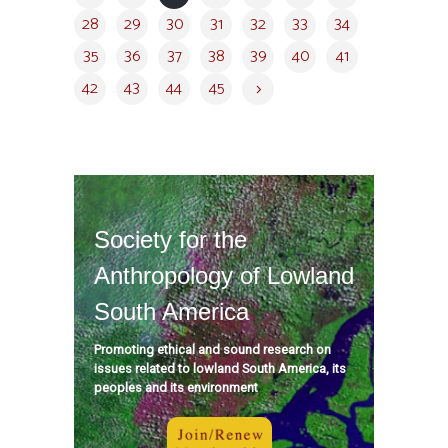
28
29
30
31
32
33
34
35
36
37
38
39
40
41
42
43
44
45
Society for the
Anthropology of Lowland
South America
Promoting ethical and sound research on
issues related to lowland South America, its
peoples and its environment