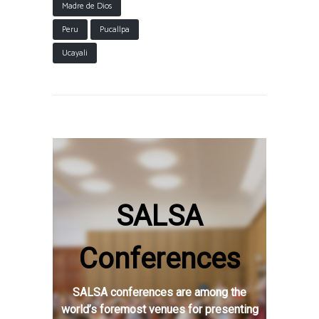
Madre de Dios
Peru
Pucallpa
Ucayali
SALSA
Conferences
SALSA conferences are among the
world’s foremost venues for presenting