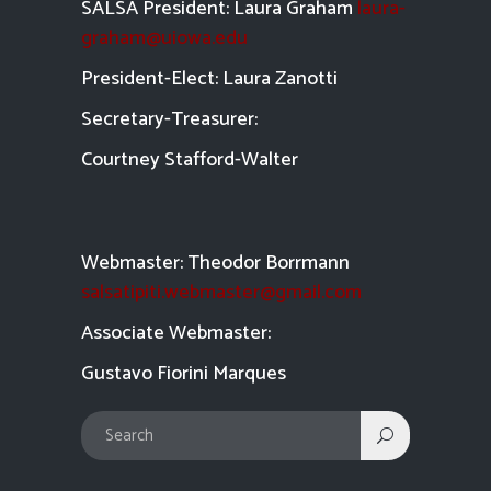
SALSA President: Laura Graham
laura-
graham@uiowa.edu
President-Elect: Laura Zanotti
Secretary-Treasurer:
Courtney Stafford-
Walter
Webmaster: Theodor Borrmann
salsatipiti.webmaster@gmail.com
Asso
ciate Webmaster:
Gustavo Fiorini Marques