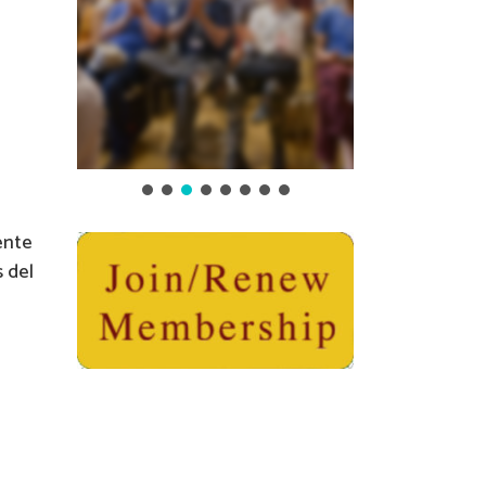
ente
s del