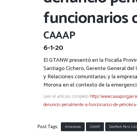
funcionarios 
CAAAP
6-1-20
El GTANW presentó en la Fiscalía Prov
Santiago Cichero, Gerente General del
y Relaciones comunitarias; y la empresa
Morona en el contexto de la emergencia
Leer el artículo completo:
http://www.caaap.org.pe/
denuncio-penalmente-a-funcionarios-de-petrolera
Post Tags:
Amazonas
CAAAP
GeoPark Perú S.A.C