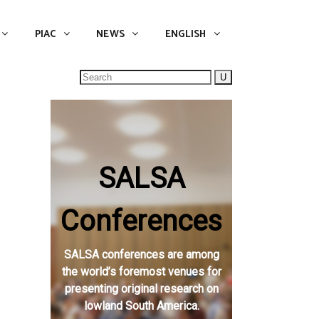
NEWS
ENGLISH
English
PIAC
NEWS
ENGLISH
Search
for:
SALSA
Conferences
SALSA conferences are among
the world’s foremost venues for
presenting original research on
lowland South America.