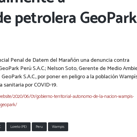
de petrolera GeoPark
incial Penal de Datem del Marañón una denuncia contra
 GeoPark Perú S.A.C.; Nelson Soto, Gerente de Medio Ambi
 GeoPark S.A.C., por poner en peligro a la población Wampí
 sanitaria por COVID-19.
website/2020/06/01/gobierno-territorial-autonomo-de-la-nacion-wampis-
-geopark/
.
Loreto (PE)
Peru
Wampis