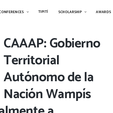
TIPITÍ
SCHOLARSHIP
AWARDS
PIAC
TIPITÍ
CONFERENCES
SCHOLARSHIP
AWARDS
CAAAP: Gobierno
Territorial
Autónomo de la
Nación Wampís
almente a