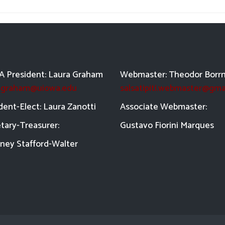
 President: Laura Graham
Webmaster: Theodor Borr
a-graham@uiowa.edu
salsatipiti.webmaster@gma
dent-Elect: Laura Zanotti
Asso
ciate Webmaster:
tary-Treasurer:
Gustavo Fiorini Marques
ney Stafford-
Walter