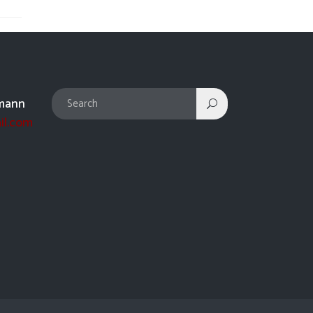
mann
il.com