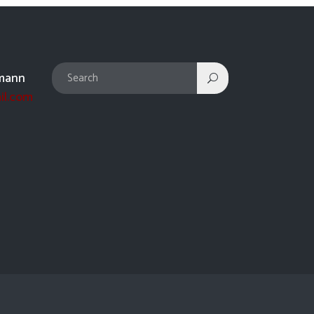
mann
il.com