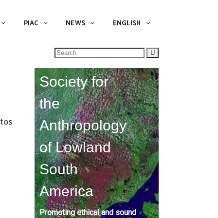
NEWS
ENGLISH
English
PIAC
NEWS
ENGLISH
Search
for:
Society for
the
ntos
Anthropology
of Lowland
South
America
Promoting ethical and sound