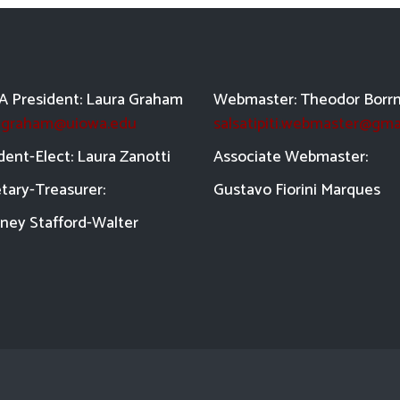
 President: Laura Graham
Webmaster: Theodor Borr
a-graham@uiowa.edu
salsatipiti.webmaster@gma
dent-Elect: Laura Zanotti
Asso
ciate Webmaster:
tary-Treasurer:
Gustavo Fiorini Marques
ney Stafford-
Walter