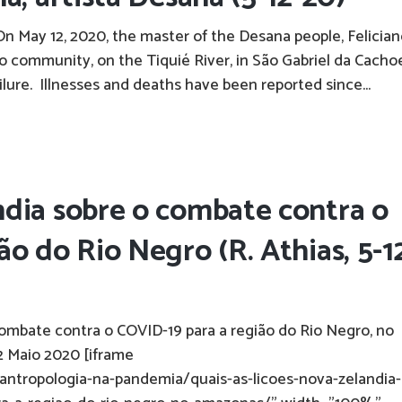
On May 12, 2020, the master of the Desana people, Felicia
o community, on the Tiquié River, in São Gabriel da Cacho
ailure. Illnesses and deaths have been reported since...
ndia sobre o combate contra o
o do Rio Negro (R. Athias, 5-1
combate contra o COVID-19 para a região do Rio Negro, no
2 Maio 2020 [iframe
br/antropologia-na-pandemia/quais-as-licoes-nova-zelandia-