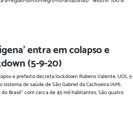
ra-a-regiao-do-rio-negro-no-amazonas/" width="100%"
ígena’ entra em colapso e
kdown (5-9-20)
lapso e prefeito decreta lockdown Rubens Valente, UOL 5
 sistema de saúde de São Gabriel da Cachoeira (AM),
 do Brasil" com cerca de 45 mil habitantes. São quatro