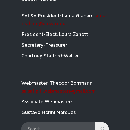
SALSA President: Laura Graham
laura-
graham@uiowa.edu
President-Elect: Laura Zanotti
Secretary-Treasurer:
Courtney Stafford-
Walter
Webmaster: Theodor Borrmann
salsatipiti.webmaster@gmail.com
Asso
ciate Webmaster:
Gustavo Fiorini Marques