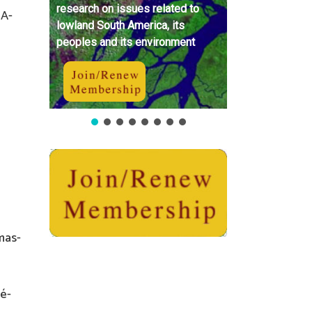
research on issues related to
NA-
lowland South America, its
peoples and its environment
n
mas-
́-