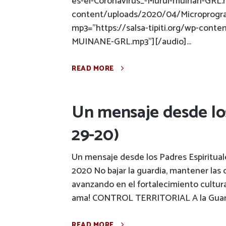
es-el-Coronavirus_-Murui-muinan-GRL.mp
content/uploads/2020/04/Microprogr
mp3="https://salsa-tipiti.org/wp-con
MUINANE-GRL.mp3"][/audio]...
READ MORE
Un mensaje desde los
29-20)
Un mensaje desde los Padres Espiritua
2020 No bajar la guardia, mantener las c
avanzando en el fortalecimiento cultura
ama! CONTROL TERRITORIAL A la Guardia
READ MORE