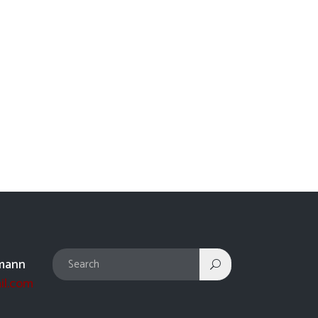
mann
il.com