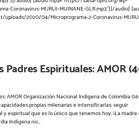
3"][/audio] [audio mp3="https://salsa-tipiti.org/wp-
ama-Coronavirus-MURUI-MUINANE-GLR.mp3"][/audio] [au
tent/uploads/2020/04/Microprograma-2-Coronavirus-MURU
 Padres Espirituales: AMOR (4
les: AMOR Organización Nacional Indígena de Colombia 04
apacidades propias milenarias e intensificarlas; seguir
l y espiritual que es lo único que tenemos hoy. ¡La madre
 Indígena no...