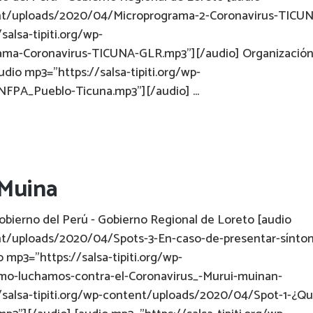
tent/uploads/2020/04/Microprograma-2-Coronavirus-TICU
alsa-tipiti.org/wp-
ma-Coronavirus-TICUNA-GLR.mp3"][/audio] Organizació
dio mp3="https://salsa-tipiti.org/wp-
FPA_Pueblo-Ticuna.mp3"][/audio] ...
-Muina
bierno del Perú - Gobierno Regional de Loreto [audio
ent/uploads/2020/04/Spots-3-En-caso-de-presentar-sínto
mp3="https://salsa-tipiti.org/wp-
mo-luchamos-contra-el-Coronavirus_-Murui-muinan-
/salsa-tipiti.org/wp-content/uploads/2020/04/Spot-1-¿Que