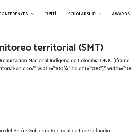
TIPITÍ
SCHOLARSHIP
AWARDS
PIAC
TIPITÍ
CONFERENCES
SCHOLARSHIP
AWARDS
toreo territorial (SMT)
Organización Nacional Indígena de Colombia ONIC [iframe
rritorial-onic.co/" width="100%" height="700"]" width="1
o del Perú - Gobierno Regional de Loreto [audio