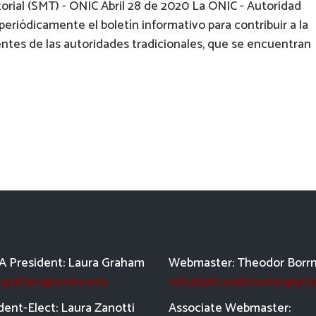
orial (SMT) - ONIC Abril 28 de 2020 La ONIC - Autoridad
eriódicamente el boletín informativo para contribuir a la
ntes de las autoridades tradicionales, que se encuentran
 President: Laura Graham
Webmaster: Theodor Borr
a-graham@uiowa.edu
salsatipiti.webmaster@gma
dent-Elect: Laura Zanotti
Asso
ciate Webmaster: