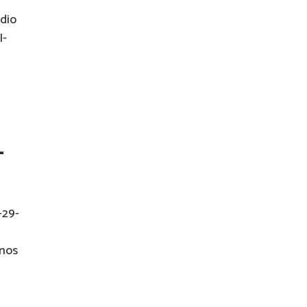
dio
I-
-
-29-
 nos