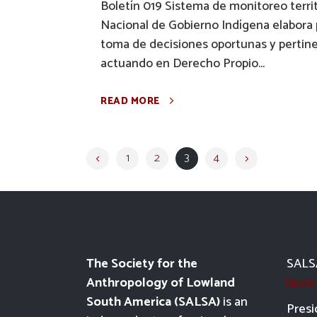
Boletín 019 Sistema de monitoreo territ
Nacional de Gobierno Indígena elabora p
toma de decisiones oportunas y pertine
actuando en Derecho Propio...
READ MORE
1
2
3
4
The Society for the
SALSA
Anthropology of Lowland
laur
South America (SALSA)
is an
Presi