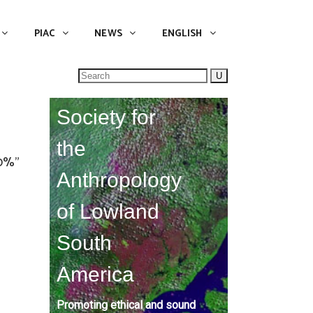
NEWS
ENGLISH
English
PIAC
NEWS
ENGLISH
Search
for:
Society for
the
00%"
Anthropology
of Lowland
South
America
Promoting ethical and sound