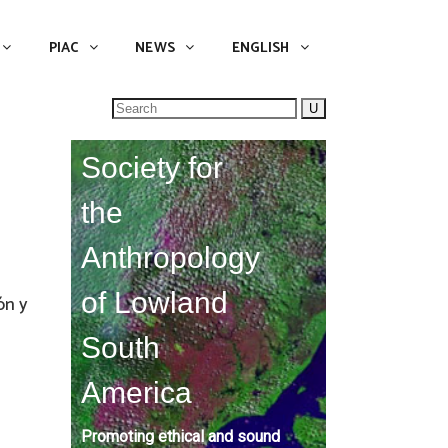
NEWS
ENGLISH
English
PIAC
NEWS
ENGLISH
Search
for:
Society for
the
Anthropology
of Lowland
ón y
South
America
Promoting ethical and sound