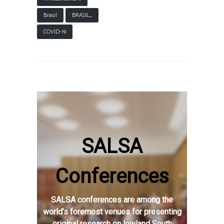
Brasil
BRASIL_
COVID-19
SALSA
Conferences
SALSA conferences are among the
world’s foremost venues for presenting
original research on lowland South