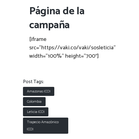
Página de la
campaña
[iframe
src=”https://vaki.co/vaki/sosleticia”
width=”100%” height=”700″]
Post Tags:
Amazonas (CO)
Colombia
Leticia (CO)
Trapecio Amazónico
(CO)