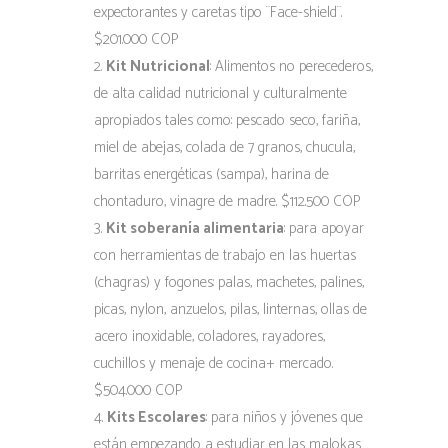
expectorantes y caretas tipo ¨Face-shield¨.
$201.000 COP
Kit Nutricional
: Alimentos no perecederos,
de alta calidad nutricional y culturalmente
apropiados tales como: pescado seco, fariña,
miel de abejas, colada de 7 granos, chucula,
barritas energéticas (sampa), harina de
chontaduro, vinagre de madre. $112.500 COP
Kit soberanía alimentaria
: para apoyar
con herramientas de trabajo en las huertas
(chagras) y fogones: palas, machetes, palines,
picas, nylon, anzuelos, pilas, linternas, ollas de
acero inoxidable, coladores, rayadores,
cuchillos y menaje de cocina+ mercado.
$504.000 COP
Kits Escolares
: para niños y jóvenes que
están empezando a estudiar en las malokas