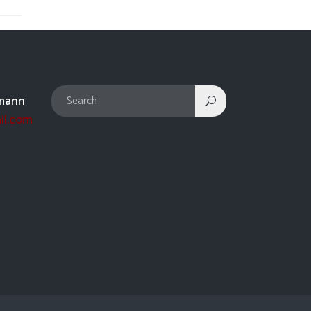
mann
il.com