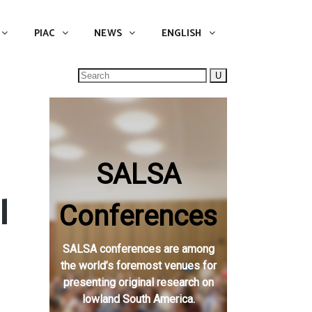
NEWS
ENGLISH
English
PIAC
NEWS
ENGLISH
Search
for:
SALSA
l
Conferences
SALSA conferences are among
the world’s foremost venues for
presenting original research on
lowland South America.