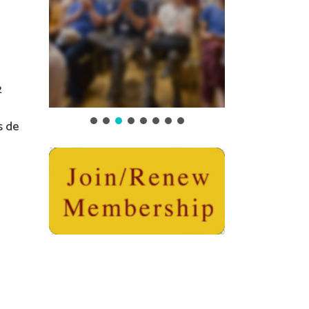
2
s de