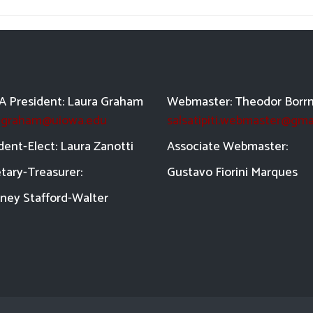
 President: Laura Graham
Webmaster: Theodor Borr
a-graham@uiowa.edu
salsatipiti.webmaster@gma
dent-Elect: Laura Zanotti
Asso
ciate Webmaster:
tary-Treasurer:
Gustavo Fiorini Marques
ney Stafford-
Walter