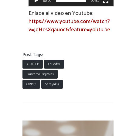
00:00
00:51
Enlace al video en Youtube:
https://www.youtube.com/watch?
v=JqHcsXqauoc&feature=youtu.be
Post Tags:
AIDESEP
Ecuador
Lanceros Digitales
ORPIO
Sarayaku