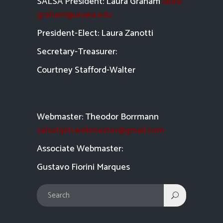
SALSA President: Laura Graham
laura-
graham@uiowa.edu
President-Elect: Laura Zanotti
Secretary-Treasurer:
Courtney Stafford-
Walter
Webmaster: Theodor Borrmann
salsatipiti.webmaster@gmail.com
Asso
ciate Webmaster:
Gustavo Fiorini Marques