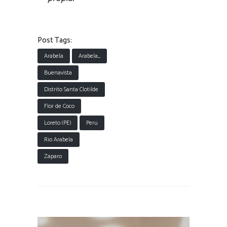
Post Tags:
Arabela
Arabela_
Buenavista
Distrito Santa Clotilde
Flor de Coco
Loreto (PE)
Peru
Rio Arabela
Zaparo