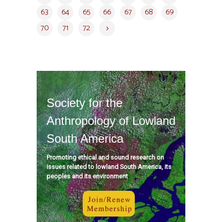
63
64
65
66
67
68
69
70
71
72
Society for the
Anthropology of Lowland
South America
Promoting ethical and sound research on
issues related to lowland South America, its
peoples and its environment