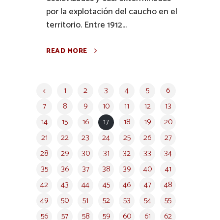
por la explotación del caucho en el
territorio. Entre 1912...
READ MORE
1
2
3
4
5
6
7
8
9
10
11
12
13
14
15
16
17
18
19
20
21
22
23
24
25
26
27
28
29
30
31
32
33
34
35
36
37
38
39
40
41
42
43
44
45
46
47
48
49
50
51
52
53
54
55
56
57
58
59
60
61
62